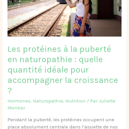
naturopathie
:
quelle
quantité
idéale
pour
Les protéines à la puberté
accompagner
en naturopathie : quelle
la
croissance
quantité idéale pour
?
accompagner la croissance
?
Hormones
,
Naturopathie
,
Nutrition
/ Par
Juliette
Montier
Pendant la puberté, les protéines occupent une
place absolument centrale dans l’assiette de nos