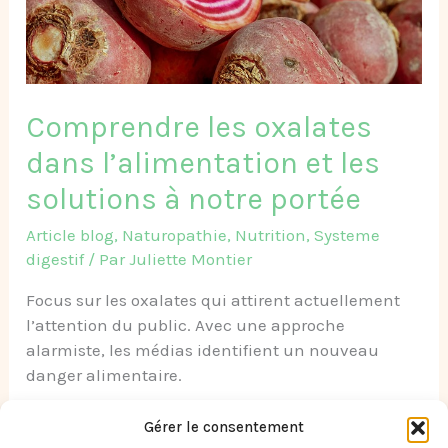
solutions
à
notre
portée​
Comprendre les oxalates
dans l’alimentation et les
solutions à notre portée​
Article blog
,
Naturopathie
,
Nutrition
,
Systeme
digestif
/ Par
Juliette Montier
Focus sur les oxalates qui attirent actuellement
l’attention du public. Avec une approche
alarmiste, les médias identifient un nouveau
danger alimentaire.
Read More »
Gérer le consentement