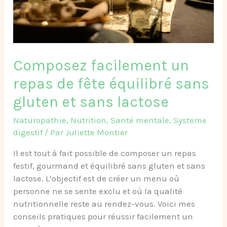
sans
gluten
et
sans
lactose
Composez facilement un
repas de fête équilibré sans
gluten et sans lactose
Naturopathie
,
Nutrition
,
Santé mentale
,
Systeme
digestif
/ Par
Juliette Montier
Il est tout à fait possible de composer un repas
festif, gourmand et équilibré sans gluten et sans
lactose. L’objectif est de créer un menu où
personne ne se sente exclu et où la qualité
nutritionnelle reste au rendez-vous. Voici mes
conseils pratiques pour réussir facilement un