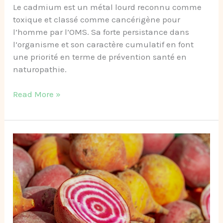
Le cadmium est un métal lourd reconnu comme
toxique et classé comme cancérigène pour
l’homme par l’OMS. Sa forte persistance dans
l’organisme et son caractère cumulatif en font
une priorité en terme de prévention santé en
naturopathie.
Read More »
Comprendre
les
oxalates
dans
l’alimentation
et
les