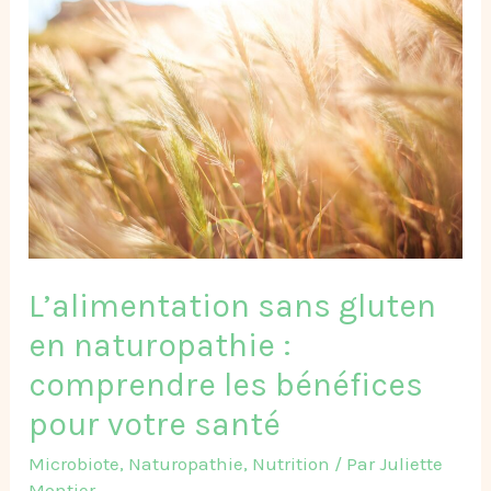
sans
gluten
en
naturopathie
:
comprendre
les
bénéfices
pour
votre
santé
L’alimentation sans gluten
en naturopathie :
comprendre les bénéfices
pour votre santé
Microbiote
,
Naturopathie
,
Nutrition
/ Par
Juliette
Montier