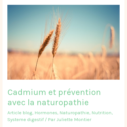
Cadmium
et
prévention
avec
la
naturopathie​
Cadmium et prévention
avec la naturopathie​
Article blog
,
Hormones
,
Naturopathie
,
Nutrition
,
Systeme digestif
/ Par
Juliette Montier