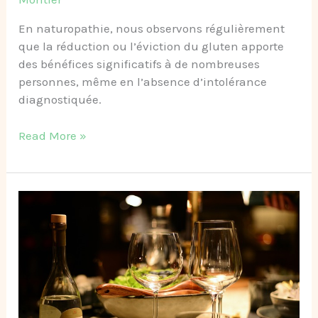
En naturopathie, nous observons régulièrement
que la réduction ou l’éviction du gluten apporte
des bénéfices significatifs à de nombreuses
personnes, même en l’absence d’intolérance
diagnostiquée.
Read More »
Composez
facilement
un
repas
de
fête
équilibré