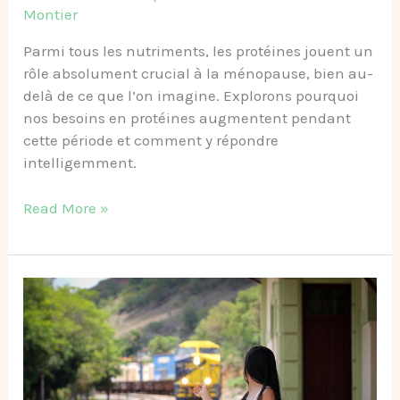
Montier
Parmi tous les nutriments, les protéines jouent un
rôle absolument crucial à la ménopause, bien au-
delà de ce que l’on imagine. Explorons pourquoi
nos besoins en protéines augmentent pendant
cette période et comment y répondre
intelligemment.
Read More »
Les
protéines
à
la
puberté
en