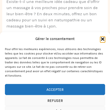
Existe-t-il une meilleure idée cadeau que d’offrir
un massage à vos proches pour prendre soin de
leur bien-être ? En deux minutes, offrez un bon
cadeau pour un suivi en naturopathie ou un
massage bien-être à Lyon.
Read More »
Gérer le consentement
Pour offrir les meilleures expériences, nous utilisons des technologies
telles que les cookies pour stocker et/ou accéder aux informations des
appareils. Le fait de consentir à ces technologies nous permettra de
traiter des données telles que le comportement de navigation ou les ID
1
2
Suivant
→
uniques sur ce site. Le fait de ne pas consentir ou de retirer son
consentement peut avoir un effet négatif sur certaines caractéristiques
et fonctions.
ACCEPTER
Copyright © 2026 Juliette Montier Naturopathe - Chi Nei Tsang |
Réalisé par
The First Blossom
REFUSER
Mentions légales & crédits