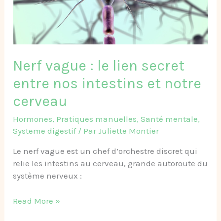
secret
entre
nos
intestins
et
Nerf vague : le lien secret
notre
cerveau
entre nos intestins et notre
cerveau
Hormones
,
Pratiques manuelles
,
Santé mentale
,
Systeme digestif
/ Par
Juliette Montier
Le nerf vague est un chef d’orchestre discret qui
relie les intestins au cerveau, grande autoroute du
système nerveux :
Read More »