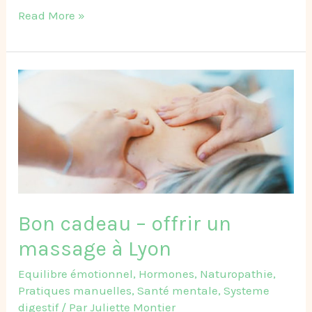
Read More »
Bon
cadeau
–
offrir
un
massage
à
Lyon
Bon cadeau – offrir un
massage à Lyon
Equilibre émotionnel
,
Hormones
,
Naturopathie
,
Pratiques manuelles
,
Santé mentale
,
Systeme
digestif
/ Par
Juliette Montier