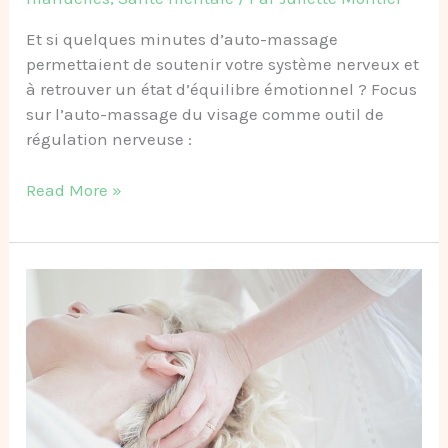
Et si quelques minutes d’auto-massage
permettaient de soutenir votre système nerveux et
à retrouver un état d’équilibre émotionnel ? Focus
sur l’auto-massage du visage comme outil de
régulation nerveuse :
Read More »
Drainage
lymphatique
du
visage
:
renforcer
l’immunité