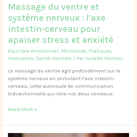
Massage du ventre et
pour
apaiser
système nerveux : l’axe
stress
intestin-cerveau pour
et
anxiété
apaiser stress et anxiété
Equilibre émotionnel
,
Microbiote
,
Pratiques
manuelles
,
Santé mentale
/ Par
Juliette Montier
Le massage du ventre agit profondément sur le
système nerveux en stimulant l’axe intestin-
cerveau, cette autoroute de communication
bidirectionnelle qui relie nos deux cerveaux.
Read More »
Chi