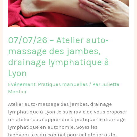
des
jambes,
drainage
lymphatique
à
07/07/26 – Atelier auto-
Lyon
massage des jambes,
drainage lymphatique à
Lyon
Evénement
,
Pratiques manuelles
/ Par
Juliette
Montier
Atelier auto-massage des jambes, drainage
lymphatique à Lyon Je suis ravie de vous proposer
un atelier pour apprendre à pratiquer le drainage
lymphatique en autonomie. Soyez les
bienvenu.e.s au cabinet pour cet atelier auto-