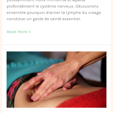
profondément le système nerveux. Découvrons
ensemble pourquoi drainer la lymphe du visage
constitue un geste de santé essentiel.
Read More »
Massage
du
ventre
et
système
nerveux
:
l’axe
intestin-
cerveau