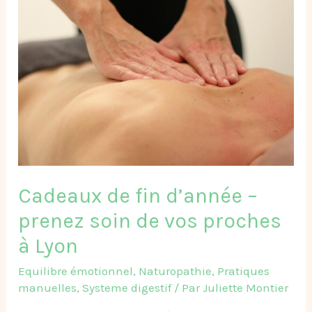
de
fin
d’année
–
prenez
soin
de
vos
proches
à
Lyon
Cadeaux de fin d’année –
prenez soin de vos proches
à Lyon
Equilibre émotionnel
,
Naturopathie
,
Pratiques
manuelles
,
Systeme digestif
/ Par
Juliette Montier