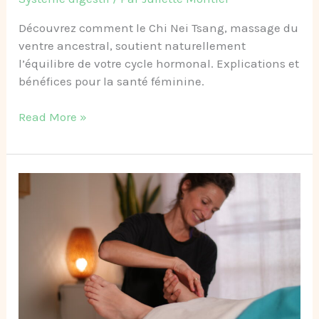
Découvrez comment le Chi Nei Tsang, massage du
ventre ancestral, soutient naturellement
l’équilibre de votre cycle hormonal. Explications et
bénéfices pour la santé féminine.
Read More »
Massage
Tuina
des
jambes
pour
l’équilibre
hormonal
: