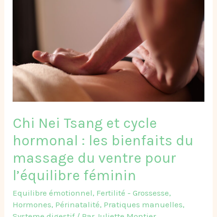
Nei
Tsang
et
cycle
hormonal
:
les
bienfaits
du
Chi Nei Tsang et cycle
massage
du
hormonal : les bienfaits du
ventre
massage du ventre pour
pour
l’équilibre
l’équilibre féminin
féminin
Equilibre émotionnel
,
Fertilité - Grossesse
,
Hormones
,
Périnatalité
,
Pratiques manuelles
,
Systeme digestif
/ Par
Juliette Montier