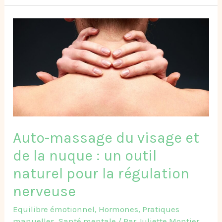
Auto-
massage
du
visage
et
de
la
nuque
:
Auto-massage du visage et
un
outil
de la nuque : un outil
naturel
naturel pour la régulation
pour
la
nerveuse
régulation
Equilibre émotionnel
,
Hormones
,
Pratiques
nerveuse
manuelles
,
Santé mentale
/ Par
Juliette Montier