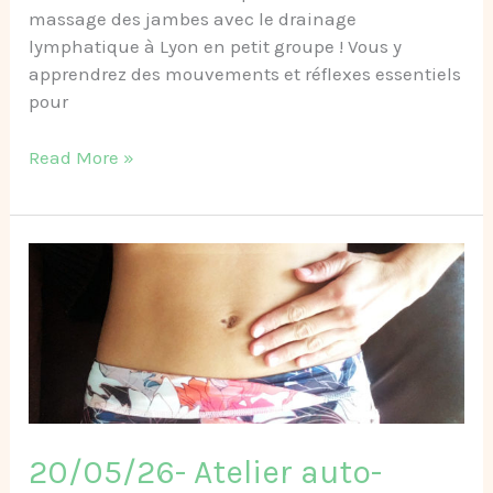
massage des jambes avec le drainage
lymphatique à Lyon en petit groupe ! Vous y
apprendrez des mouvements et réflexes essentiels
pour
Read More »
20/05/26-
Atelier
auto-
massage
du
ventre
à
Lyon
20/05/26- Atelier auto-