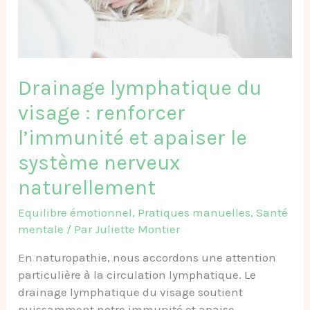
et
apaiser
le
système
nerveux
Drainage lymphatique du
naturellement
visage : renforcer
l’immunité et apaiser le
système nerveux
naturellement
Equilibre émotionnel
,
Pratiques manuelles
,
Santé
mentale
/ Par
Juliette Montier
En naturopathie, nous accordons une attention
particulière à la circulation lymphatique. Le
drainage lymphatique du visage soutient
puissamment notre immunité et apaise