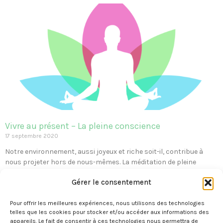
Vivre au présent – La pleine conscience
17 septembre 2020
Notre environnement, aussi joyeux et riche soit-il, contribue à
nous projeter hors de nous-mêmes. La méditation de pleine
conscience est un outil intéressant pour s’autoriser à prendre
Gérer le consentement
conscience de qui nous sommes, cultiver et à développer des
capacités qui sont déjà présentes en nous.
Pour offrir les meilleures expériences, nous utilisons des technologies
Lire la suite »
telles que les cookies pour stocker et/ou accéder aux informations des
« Précédent
1
2
3
4
5
6
7
8
9
10
11
12
13
appareils. Le fait de consentir à ces technologies nous permettra de