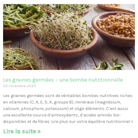
P
P
P
P
P
P
P
P
P
P
P
P
P
P
P
P
P
P
P
P
P
P
P
P
P
P
P
P
P
a
a
a
a
a
a
a
a
a
a
a
a
a
a
a
a
a
a
a
a
a
a
a
a
a
a
a
a
a
g
g
g
g
g
g
g
g
g
g
g
g
g
g
g
g
g
g
g
g
g
g
g
g
g
g
g
g
g
e
e
e
e
e
e
e
e
e
e
e
e
e
e
e
e
e
e
e
e
e
e
e
e
e
e
e
e
e
Les graines germées – une bombe nutritionnelle
20 novembre 2020
Les graines germées sont de véritables bombes nutritives riches
en vitamines (C, A, E, D, K, groupe B), minéraux (magnésium,
calcium, phosphore, potassium) et oligo-éléments. C’est aussi
une excellente source d’antioxydants, d’acides aminés bio-
disponibles et de fibres. Lire plus sur votre équilibre nutritionnel >
Lire la suite »