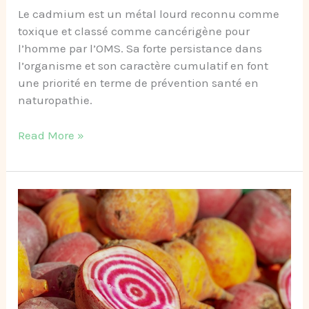
Le cadmium est un métal lourd reconnu comme
toxique et classé comme cancérigène pour
l’homme par l’OMS. Sa forte persistance dans
l’organisme et son caractère cumulatif en font
une priorité en terme de prévention santé en
naturopathie.
Read More »
Comprendre
les
oxalates
dans
l’alimentation
et
les