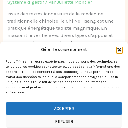
Systeme digestif
/ Par
Juliette Montier
Issue des textes fondateurs de la médecine
traditionnelle chinoise, le Chi Nei Tsang est une
pratique énergétique taoïste magnifique. En
massant le ventre avec divers types d’appuis et
mouvements, je viens stimuler vos organes
internes pour améliorer leur fluidité de
Gérer le consentement
fonctionnement et libérer les énergies bloquées.
Pour offrir les meilleures expériences, nous utilisons des technologies
telles que les cookies pour stocker et/ou accéder aux informations des
Read More »
appareils. Le fait de consentir à ces technologies nous permettra de
traiter des données telles que le comportement de navigation ou les ID
uniques sur ce site. Le fait de ne pas consentir ou de retirer son
consentement peut avoir un effet négatif sur certaines caractéristiques
et fonctions.
ACCEPTER
Copyright © 2026 Juliette Montier Naturopathe - Chi Nei Tsang |
Réalisé par
The First Blossom
REFUSER
Mentions légales & crédits