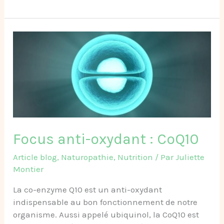
Focus
anti-
oxydant :
CoQ10
Focus anti-oxydant : CoQ10
Article blog
,
Naturopathie
,
Nutrition
/ Par
Juliette
Montier
La co-enzyme Q10 est un anti-oxydant
indispensable au bon fonctionnement de notre
organisme. Aussi appelé ubiquinol, la CoQ10 est