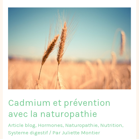
Cadmium
et
prévention
avec
la
naturopathie​
Cadmium et prévention
avec la naturopathie​
Article blog
,
Hormones
,
Naturopathie
,
Nutrition
,
Systeme digestif
/ Par
Juliette Montier