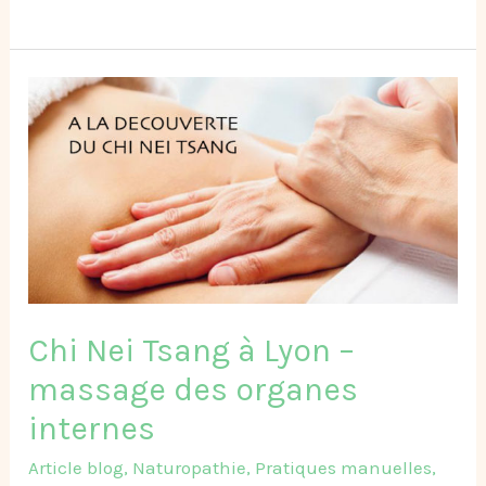
Chi
Nei
Tsang
à
Lyon
–
massage
des
organes
internes
Chi Nei Tsang à Lyon –
massage des organes
internes
Article blog
,
Naturopathie
,
Pratiques manuelles
,