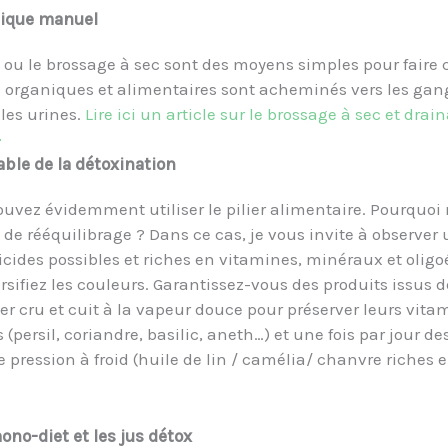
tique manuel
u le brossage à sec sont des moyens simples pour faire c
s organiques et alimentaires sont acheminés vers les gangl
 les urines.
Lire ici un article sur le brossage à sec et d
>
able de la détoxination
uvez évidemment utiliser le pilier alimentaire. Pourquoi n
de rééquilibrage ? Dans ce cas, je vous invite à observer
icides possibles et riches en vitamines, minéraux et olig
sifiez les couleurs. Garantissez-vous des produits issus d
r cru et cuit à la vapeur douce pour préserver leurs vita
(persil, coriandre, basilic, aneth…) et une fois par jour d
 pression à froid (huile de lin / camélia/ chanvre riches 
ono-diet et les jus détox