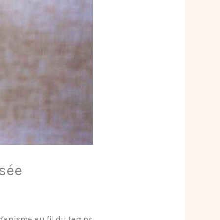
isée
rganisme au fil du temps.