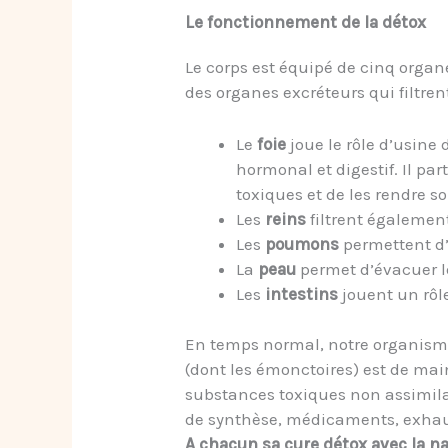
Le fonctionnement de la détox
Le corps est équipé de cinq organes
des organes excréteurs qui filtren
Le
foie
joue le rôle d’usine 
hormonal et digestif. Il p
toxiques et de les rendre so
Les
reins
filtrent également
Les
poumons
permettent d’
La
peau
permet d’évacuer le
Les
intestins
jouent un rôl
En temps normal, notre organisme 
(dont les émonctoires) est de main
substances toxiques non assimilab
de synthèse, médicaments, exhaus
A chacun sa cure détox avec la n