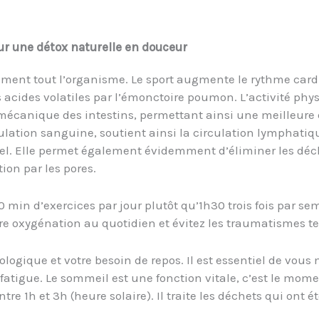
our une détox naturelle en douceur
ment tout l’organisme. Le sport augmente le rythme card
 acides volatiles par l’émonctoire poumon. L’activité phys
n mécanique des intestins, permettant ainsi une meilleur
culation sanguine, soutient ainsi la circulation lymphatiq
itiel. Elle permet également évidemment d’éliminer les déc
ion par les pores.
 min d’exercices par jour plutôt qu’1h30 trois fois par s
tre oxygénation au quotidien et évitez les traumatismes 
ologique et votre besoin de repos. Il est essentiel de vous
fatigue. Le sommeil est une fonction vitale, c’est le mome
entre 1h et 3h (heure solaire). Il traite les déchets qui on