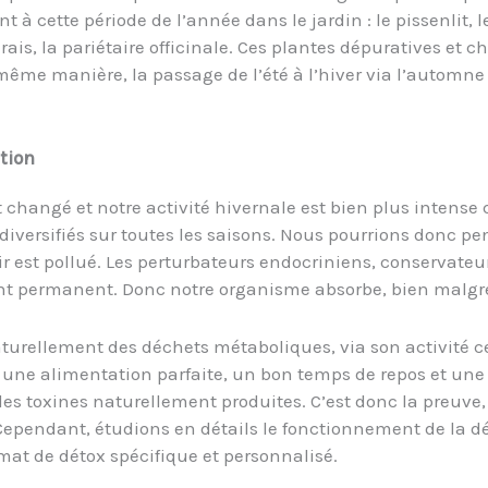
t à cette période de l’année dans le jardin : le pissenlit, l
marais, la pariétaire officinale. Ces plantes dépuratives et
a même manière, la passage de l’été à l’hiver via l’automn
ation
 changé et notre activité hivernale est bien plus intense 
iversifiés sur toutes les saisons. Nous pourrions donc pen
 air est pollué. Les perturbateurs endocriniens, conservat
nt permanent. Donc notre organisme absorbe, bien malgré
aturellement des déchets métaboliques, via son activité 
 une alimentation parfaite, un bon temps de repos et une 
es toxines naturellement produites. C’est donc la preuve,
. Cependant, étudions en détails le fonctionnement de la d
at de détox spécifique et personnalisé.