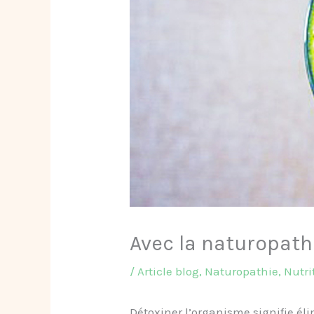
Avec la naturopath
/
Article blog
,
Naturopathie
,
Nutri
Détoxiner l’organisme signifie él