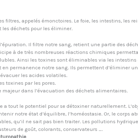
 filtres, appelés émonctoires. Le foie, les intestins, les r
t les déchets pour les éliminer.
d’épuration. Il filtre notre sang, retient une partie des d
articipe à de très nombreuses réactions chimiques permett
lubles. Ainsi les toxines sont éliminables via les intestins 
 en permanence notre sang. Ils permettent d’éliminer une 
évacuer les acides volatiles.
s toxines par les pores.
e majeur dans l’évacuation des déchets alimentaires.
a tout le potentiel pour se détoxiner naturellement. L’o
tenir notre état d’équilibre, l’homéostasie. Or, le corps a
les, qu’il ne sait pas bien traiter. Les pollutions hydri
teurs de goût, colorants, conservateurs ….
aturopathie