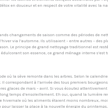
tox en douceur et en respect de votre vitalité avec la na
rands changements de saison comme des périodes de netto
 l’hiver via l’automne. Ils utilisaient – entre autres – des
ason. Le principe de grand nettoyage traditionnel est resté
En édulcorant son essence, ce grand ménage interne s’est
ode où la sève remonte dans les arbres. Selon le calendrie
. Il correspondant à l’arrivée des tous premiers bourgeons
ères glaces de mars – avril. Si vous écoutez attentivement
 long temps d’ensoleillement. Eh oui, quand la lumière revi
e hivernale où les aliments étaient moins nombreux, moin
 pour laisser la place à la nouvelle énergie du printemps.