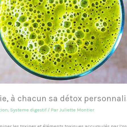
ie, à chacun sa détox personnal
tion
,
Systeme digestif
/ Par
Juliette Montier
iminer les toxines et éléments toxiques accumulés par l’o