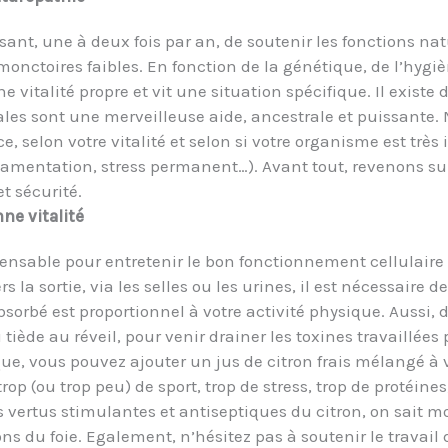
essant, une à deux fois par an, de soutenir les fonctions n
onctoires faibles. En fonction de la génétique, de l’hygièn
 vitalité propre et vit une situation spécifique.
Il existe
les sont une merveilleuse aide, ancestrale et puissante. 
e, selon votre vitalité et selon si votre organisme est t
camentation, stress permanent…).
Avant tout, revenons su
t sécurité.
nne vitalité
nsable pour entretenir le bon fonctionnement cellulaire e
rs la sortie, via les selles ou les urines, il est nécessair
absorbé est proportionnel à votre activité physique. Aussi,
tiède au réveil, pour venir drainer les toxines travaillées p
ue, vous pouvez ajouter un jus de citron frais mélangé à v
rop (ou trop peu) de sport, trop de stress, trop de protéin
les vertus stimulantes et antiseptiques du citron, on sait 
ons du foie. Egalement, n’hésitez pas à soutenir le travail d