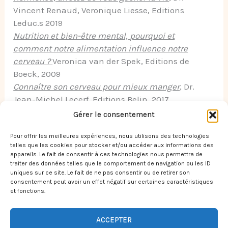
Vincent Renaud, Veronique Liesse, Editions
Leduc.s 2019
Nutrition et bien-être mental, pourquoi et
comment notre alimentation influence notre
cerveau ?
Veronica van der Spek, Editions de
Boeck, 2009
Connaître son cerveau pour mieux manger
, Dr.
Jean-Michel Lecerf, Editions Belin, 2017
L’alimentation ou la 3e médecine
, Dr. Jean
Gérer le consentement
Seignalet, Editions du rocher équilibre 2012
Pour offrir les meilleures expériences, nous utilisons des technologies
telles que les cookies pour stocker et/ou accéder aux informations des
appareils. Le fait de consentir à ces technologies nous permettra de
traiter des données telles que le comportement de navigation ou les ID
←
Article précédent
Article suivant
→
uniques sur ce site. Le fait de ne pas consentir ou de retirer son
consentement peut avoir un effet négatif sur certaines caractéristiques
et fonctions.
ACCEPTER
Copyright © 2026 Juliette Montier Naturopathe - Chi Nei Tsang |
Réalisé par