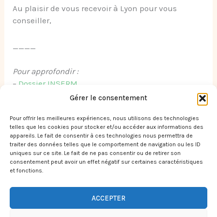
Au plaisir de vous recevoir à Lyon pour vous
conseiller,
____
Pour approfondir :
–
Dossier INSERM
–
Reproduction et environnement, rapport
Gérer le consentement
INSERM, 2011
Pour offrir les meilleures expériences, nous utilisons des technologies
telles que les cookies pour stocker et/ou accéder aux informations des
appareils. Le fait de consentir à ces technologies nous permettra de
traiter des données telles que le comportement de navigation ou les ID
←
Article précédent
Article suivant
→
uniques sur ce site. Le fait de ne pas consentir ou de retirer son
consentement peut avoir un effet négatif sur certaines caractéristiques
et fonctions.
ACCEPTER
Copyright © 2026 Juliette Montier Naturopathe - Chi Nei Tsang |
Réalisé par
The First Blossom